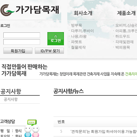
ㆍ방부목
ㆍ오비끼,산승
ㆍ다루끼,투바이
ㆍ아피통,크루
ㆍ나왕,라왕
ㆍ하드우드
ㆍ파렛트
ㆍ각재및판재
ㆍ철물제작
ㆍ박피원목
번호
5
'견적문의'는 회원가입 하셔야 이용 가능합