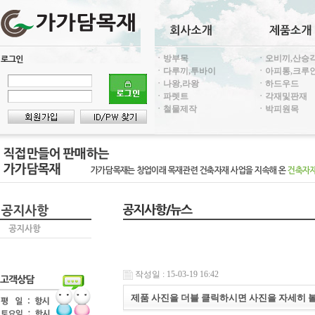
ㆍ방부목
ㆍ오비끼,산승
ㆍ다루끼,투바이
ㆍ아피통,크루
ㆍ나왕,라왕
ㆍ하드우드
ㆍ파렛트
ㆍ각재및판재
ㆍ철물제작
ㆍ박피원목
작성일 : 15-03-19 16:42
제품 사진을 더블 클릭하시면 사진을 자세히 