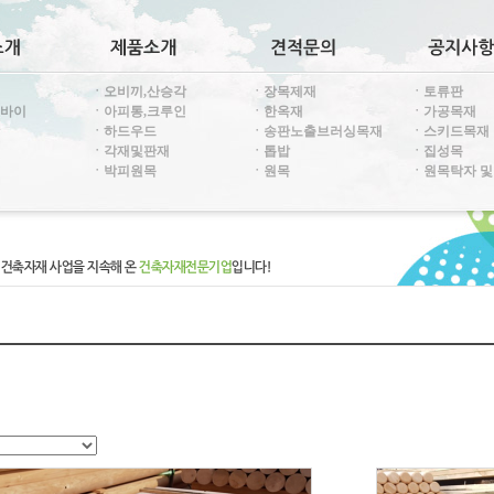
ㆍ오비끼,산승각
ㆍ장목제재
ㆍ토류판
투바이
ㆍ아피통,크루인
ㆍ한옥재
ㆍ가공목재
ㆍ하드우드
ㆍ송판노출브러싱목재
ㆍ스키드목재
ㆍ각재및판재
ㆍ톱밥
ㆍ집성목
ㆍ박피원목
ㆍ원목
ㆍ원목탁자 및