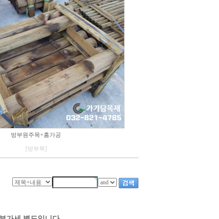
방부원주목+홈가공
[방부목]
 부가세 별도입니다.