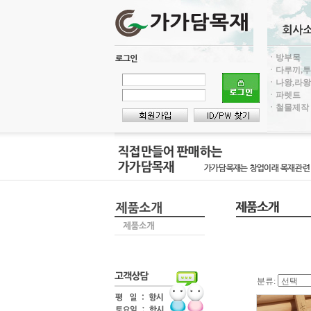
ㆍ방부목
ㆍ다루끼,
ㆍ나왕,라왕
ㆍ파렛트
ㆍ철물제작
분류: