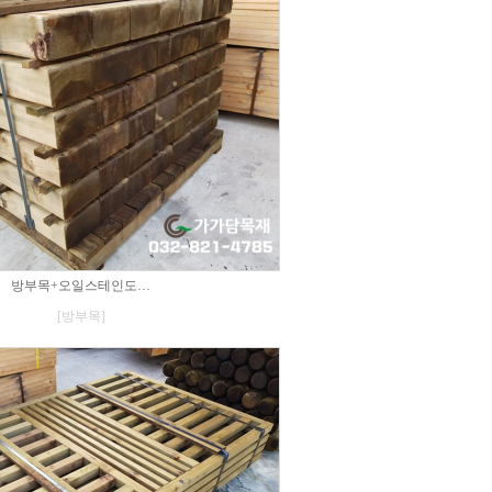
방부목+오일스테인도…
[방부목]