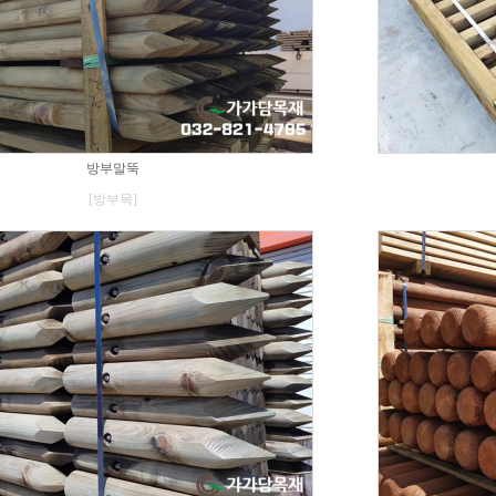
방부말뚝
[방부목]