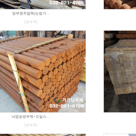
방부원주말뚝(눈썹가…
[방부목]
낙엽송방부목+오일스…
[방부목]