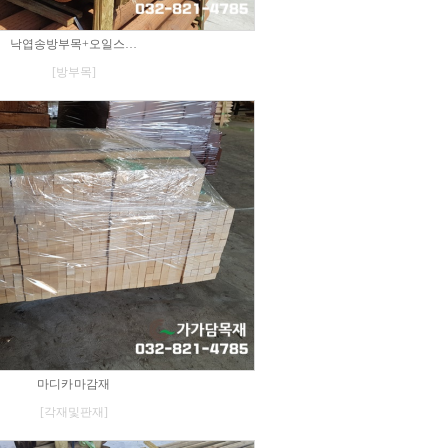
낙엽송방부목+오일스…
[방부목]
마디카 마감재
[각재및판재]