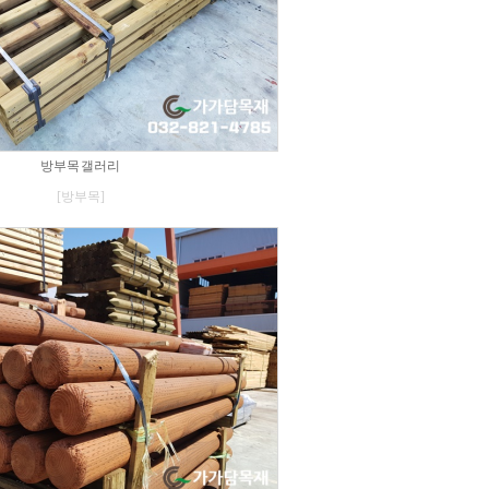
방부목 갤러리
[방부목]