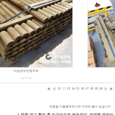
미송방부 반원주목
[방부목]
11
12
13
14
15
16
17
18
19
20
제품을 더블클릭하시면 자세히 볼수 있습니다
* 제품 재고 확인 후 입금순으로 배송처리, 전제품 운반비