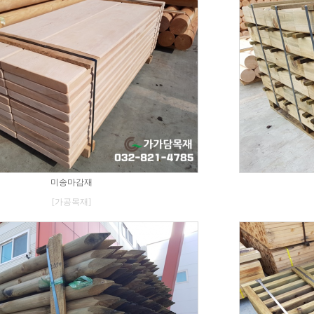
미송마감재
[가공목재]