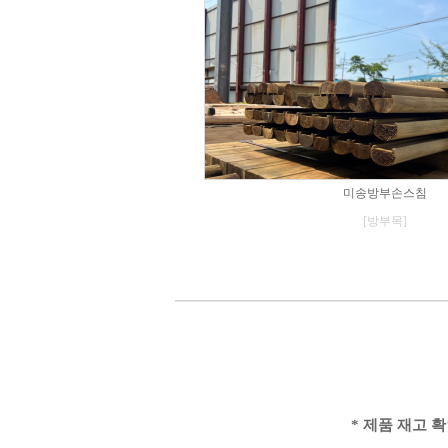
미송방부손스침
[방부목]
* 제품 재고 