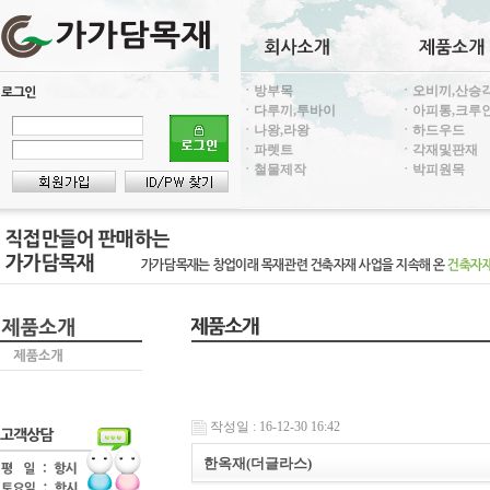
ㆍ방부목
ㆍ오비끼,산승
ㆍ다루끼,투바이
ㆍ아피통,크루
ㆍ나왕,라왕
ㆍ하드우드
ㆍ파렛트
ㆍ각재및판재
ㆍ철물제작
ㆍ박피원목
작성일 : 16-12-30 16:42
한옥재(더글라스)