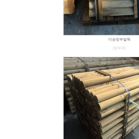
미송방부말뚝
[방부목]