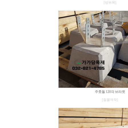
[방부목]
주춧돌 120각 브라켓
[철물제작]