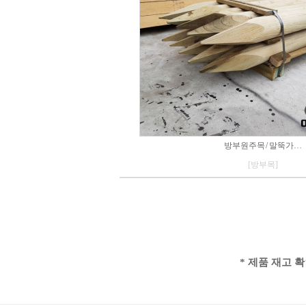
방부원주목 / 말뚝가…
[방부목]
* 제품 재고 