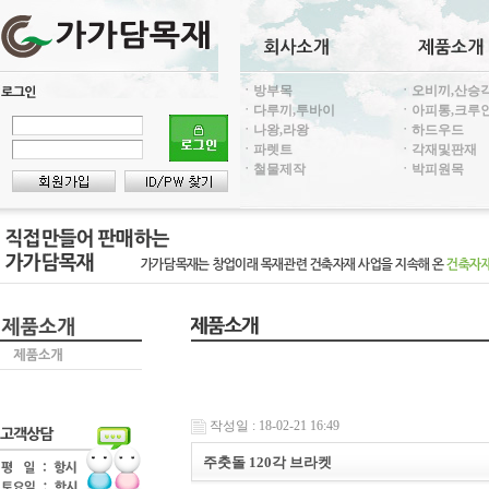
ㆍ방부목
ㆍ오비끼,산승
ㆍ다루끼,투바이
ㆍ아피통,크루
ㆍ나왕,라왕
ㆍ하드우드
ㆍ파렛트
ㆍ각재및판재
ㆍ철물제작
ㆍ박피원목
작성일 : 18-02-21 16:49
주춧돌 120각 브라켓