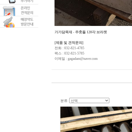
가가담목재 - 주춧돌 120각 브라켓
[제품 및 견적문의]
전화 : 032-821-4785
팩스 : 032-821-5785
이메일 : gagadam@naver.com
분류: