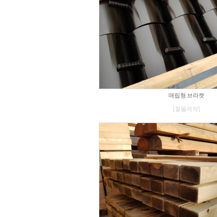
매립형 브라켓
[철물제작]