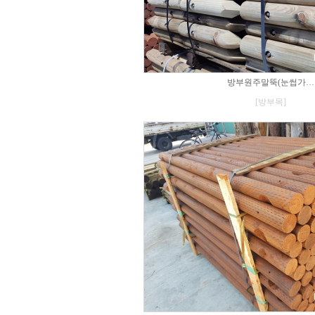
방부원주말뚝(눈썹가…
[방부목]