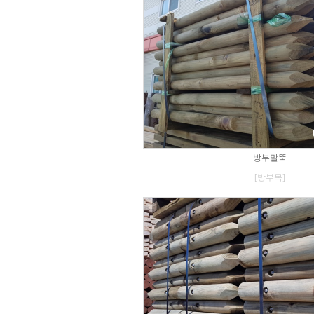
방부말뚝
[방부목]