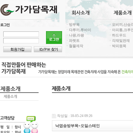
ㆍ방부목
ㆍ오비끼,산승
ㆍ다루끼,투바이
ㆍ아피통,크루
ㆍ나왕,라왕
ㆍ하드우드
ㆍ파렛트
ㆍ각재및판재
ㆍ철물제작
ㆍ박피원목
작성일 : 18-05-24 09:26
낙엽송방부목+오일스테인