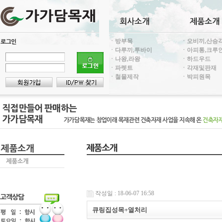
ㆍ방부목
ㆍ오비끼,산승
ㆍ다루끼,투바이
ㆍ아피통,크루
ㆍ나왕,라왕
ㆍ하드우드
ㆍ파렛트
ㆍ각재및판재
ㆍ철물제작
ㆍ박피원목
작성일 : 18-06-07 16:58
큐링집성목+열처리