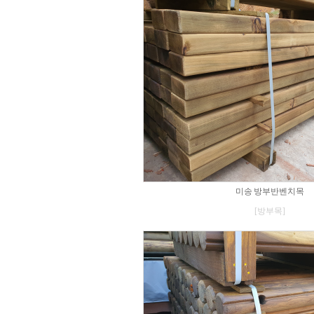
미송 방부반벤치목
[방부목]