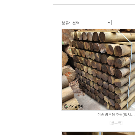
분류:
미송방부원주목(접시…
[방부목]