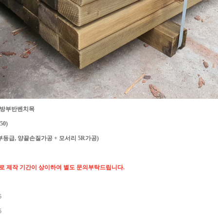
송 방부반벤치목
50)
방부등급, 양끝손질가공 + 모서리 5R가공)
로 제작 기간이 상이하여 별도 문의부탁드립니다.
5
5