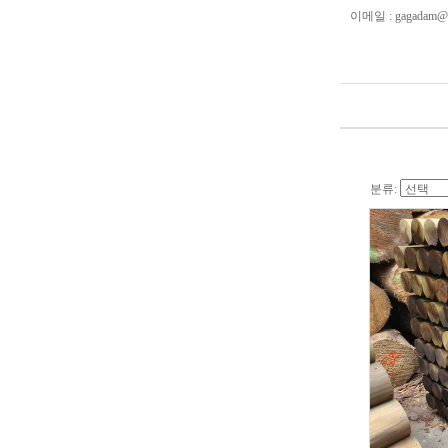
이메일 : gagadam@n
분류: