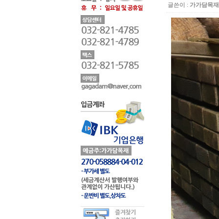
글쓴이 :
가가담목재