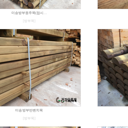
미송방부원주목(접시…
[방부목]
미송 방부반벤치목
[방부목]