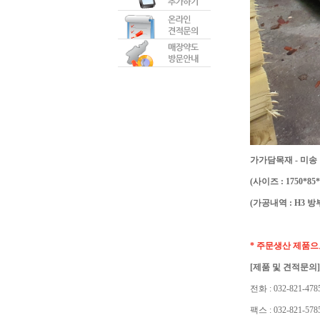
가가담목재 - 미
(사이즈 : 1750*85*
(가공내역 : H3 
* 주문생산 제품으
[제품 및 견적문의]
전화 : 032-821-478
팩스 : 032-821-578