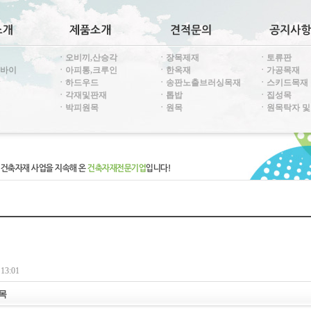
ㆍ오비끼,산승각
ㆍ장목제재
ㆍ토류판
투바이
ㆍ아피통,크루인
ㆍ한옥재
ㆍ가공목재
ㆍ하드우드
ㆍ송판노출브러싱목재
ㆍ스키드목재
ㆍ각재및판재
ㆍ톱밥
ㆍ집성목
ㆍ박피원목
ㆍ원목
ㆍ원목탁자 및
13:01
목