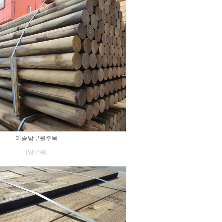
미송 방부원주목
[방부목]