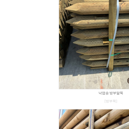
낙엽송 방부말뚝
[방부목]