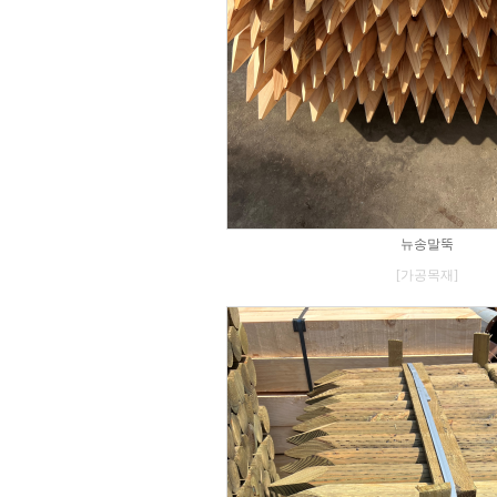
뉴송말뚝
[가공목재]