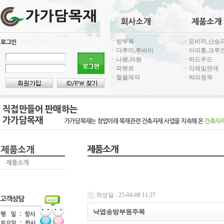
ㆍ방부목
ㆍ오비끼,산승
ㆍ다루끼,투바이
ㆍ아피통,크루
ㆍ나왕,라왕
ㆍ하드우드
ㆍ파렛트
ㆍ각재및판재
ㆍ철물제작
ㆍ박피원목
작성일 : 25-04-08 11:27
낙엽송방부원주목