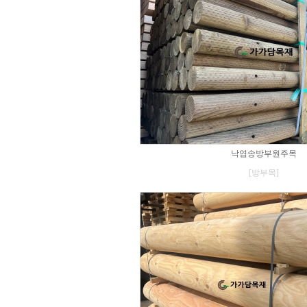
낙엽송방부원주목
[방부목]