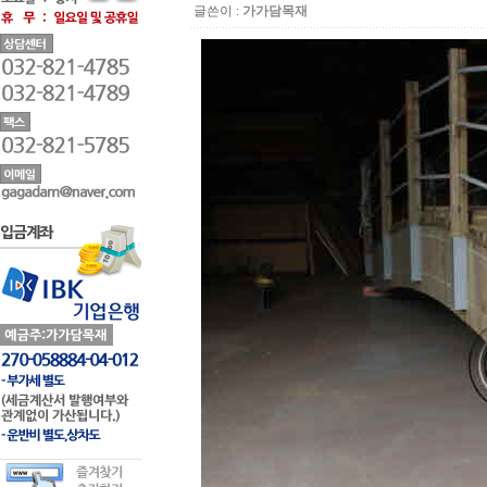
글쓴이 :
가가담목재