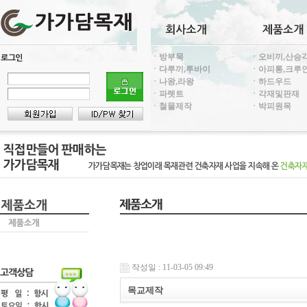
ㆍ방부목
ㆍ오비끼,산승
ㆍ다루끼,투바이
ㆍ아피통,크루
ㆍ나왕,라왕
ㆍ하드우드
ㆍ파렛트
ㆍ각재및판재
ㆍ철물제작
ㆍ박피원목
작성일 : 11-03-05 09:49
목교제작