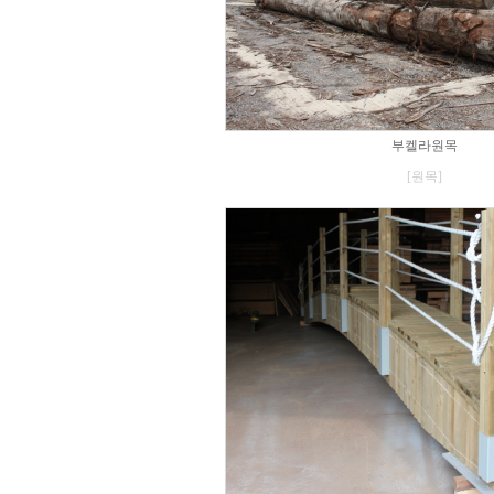
부켈라원목
[원목]